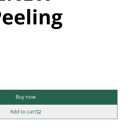
eeling
Buy now
Add to cart