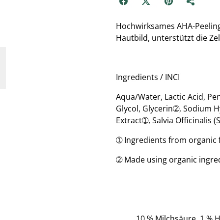
Hochwirksames AHA-Peeling 
Hautbild, unterstützt die Ze
Ingredients / INCI
Aqua/Water, Lactic Acid, Pe
Glycol, Glycerin➁, Sodium H
Extract➀, Salvia Officinalis 
➀ Ingredients from organic
➁ Made using organic ingre
10 % Milchsäure, 1 % H