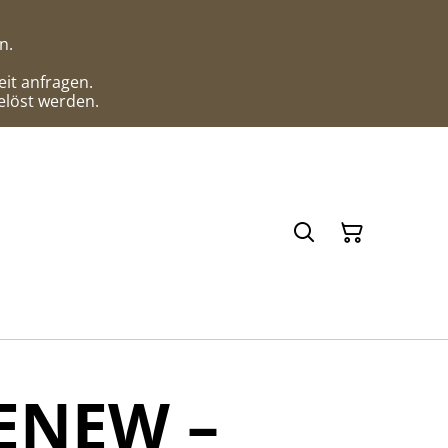
n.
it anfragen.
elöst werden.
ENEW –