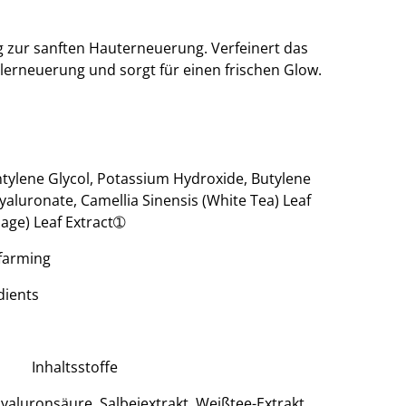
zur sanften Hauterneuerung. Verfeinert das
llerneuerung und sorgt für einen frischen Glow.
ntylene Glycol, Potassium Hydroxide, Butylene
yaluronate, Camellia Sinensis (White Tea) Leaf
(Sage) Leaf Extract➀
 farming
dients
Inhaltsstoffe
yaluronsäure, Salbeiextrakt, Weißtee-Extrakt