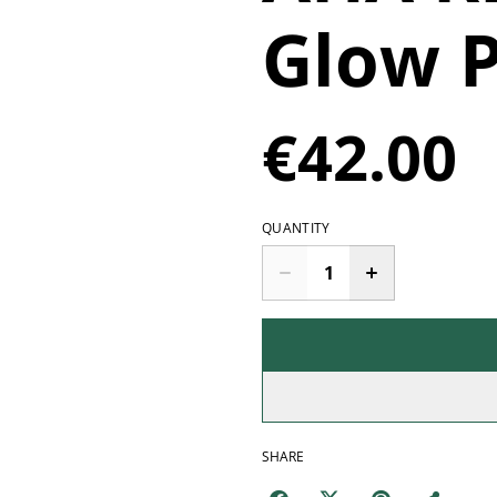
Glow P
€42.00
QUANTITY
SHARE